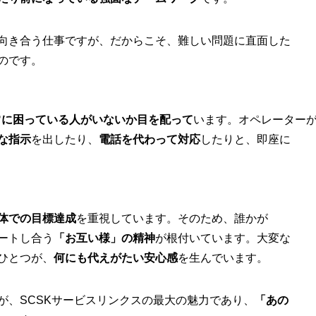
向き合う仕事ですが、だからこそ、難しい問題に直面した
のです。
常に困っている人がいないか目を配って
います。オペレーター
な指示
を出したり、
電話を代わって対応
したりと、即座に
体での目標達成
を重視しています。そのため、誰かが
ートし合う
「お互い様」の精神
が根付いています。大変な
ひとつが、
何にも代えがたい安心感
を生んでいます。
が、SCSKサービスリンクスの最大の魅力であり、
「あの